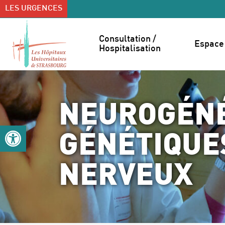
Accéder au contenu
Accéder au menu
LES URGENCES
Consultation / 
Espace 
Hospitalisation
NEUROGÉNÉ
Ouvrir la barre d’outils
GÉNÉTIQUE
NERVEUX