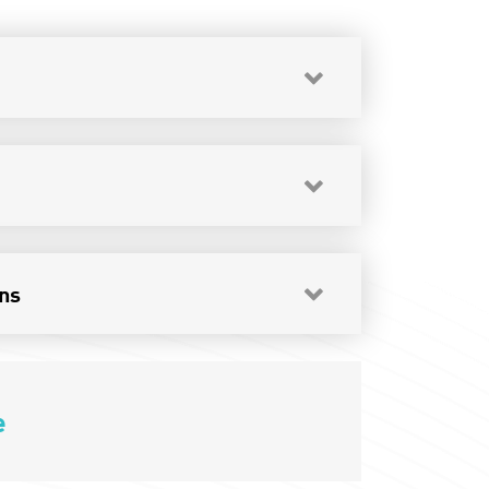
ons
e