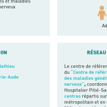
es et maladies
nerveux
Ad
ION
RÉSEAU
athieu
Le centre de référe
du
“Centre de réfé
rie-Aude
des maladies génét
nerveux”
,
coordonn
Hospitalier Pitié-S
centres
répartis sur
métropolitain et en 