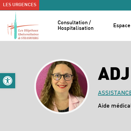
Accéder au contenu
Accéder au menu
LES URGENCES
Consultation / 
Espace 
Hospitalisation
ADJ
Ouvrir la barre d’outils
ASSISTANCE
Spécialités :
Aide médica