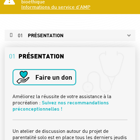
bioéthique
Flash infos
Informations du service d’AMP
01
PRÉSENTATION
02
L'ÉQUIPE
01
PRÉSENTATION
03
L'ÉQUIPE PARAMÉDICALE
04
LES SPÉCIALITÉS
Faire un don
05
ACTUALITÉS
PRENDRE RDV
Améliorez la réussite de votre assistance à la
procréation :
Suivez nos recommandations
préconceptionnelles !
Un atelier de discussion autour du projet de
parentalité solo est en place tous les derniers jeudis