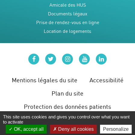
Amicale des HUS
Documents légaux
Prise de rendez-vous en ligne
Location de logements
facebook
twitter
instagram
youtube
linkedin
Mentions légales du site
Accessibilité
Plan du site
Protection des données patients
This site uses cookies and gives you control over what you want
Gérer les cookies
to activate
OK, accept all
Deny all cookies
Personalize