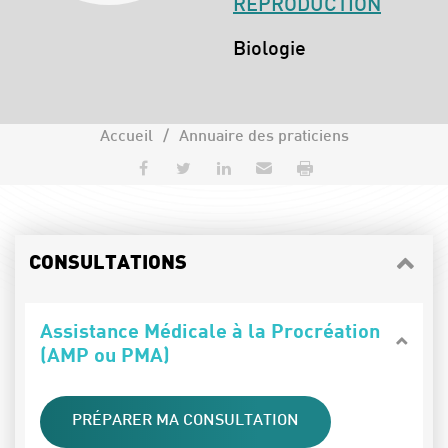
REPRODUCTION
Spécialités :
Biologie
Accueil
Annuaire des praticiens
Partager sur Facebook
Partager sur Twitter
Partager sur LinkedIn
Envoyer par e-mail
Imprimer
CONSULTATIONS
Assistance Médicale à la Procréation
(AMP ou PMA)
PRÉPARER MA CONSULTATION