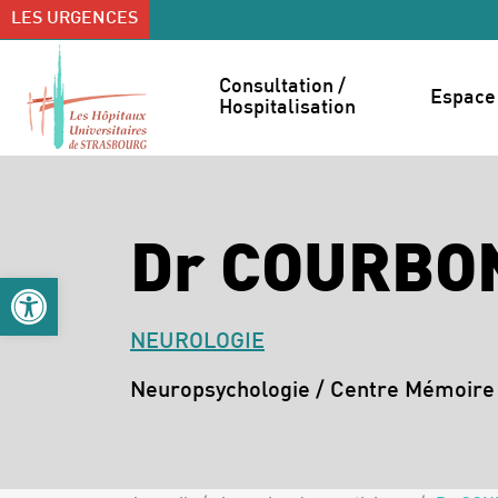
Accéder au contenu
Accéder au menu
LES URGENCES
Consultation / 
Espace 
Hospitalisation
Dr COURBON
Ouvrir la barre d’outils
NEUROLOGIE
Spécialités :
Neuropsychologie / Centre Mémoire 