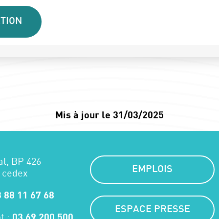
TION
Mis à jour le 31/03/2025
al, BP 426
EMPLOIS
 cedex
 88 11 67 68
ESPACE PRESSE
t :
03 69 200 500