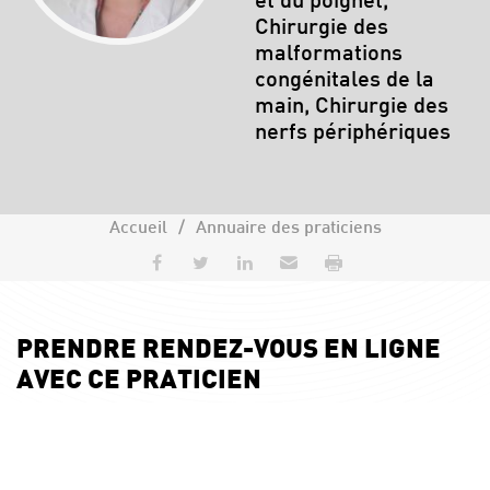
et du poignet,
Chirurgie des
malformations
congénitales de la
main, Chirurgie des
nerfs périphériques
Accueil
Annuaire des praticiens
Partager sur Facebook
Partager sur Twitter
Partager sur LinkedIn
Envoyer par e-mail
Imprimer
PRENDRE RENDEZ-VOUS EN LIGNE
AVEC CE PRATICIEN