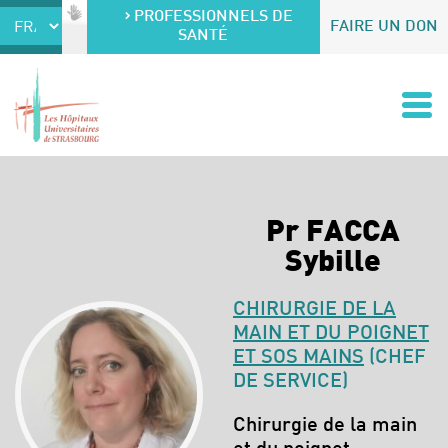
Accéder au contenu
Accéder au menu
PROFESSIONNELS DE
FAIRE UN DON
SANTÉ
Pr FACCA
Sybille
CHIRURGIE DE LA
MAIN ET DU POIGNET
ET SOS MAINS
(CHEF
DE SERVICE)
Spécialités :
Chirurgie de la main