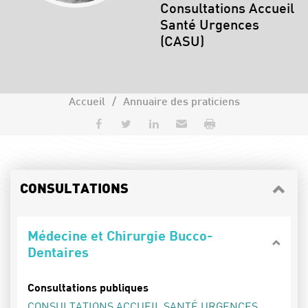
Spécialités :
Consultations Accueil
Santé Urgences
(CASU)
Accueil
Annuaire des praticiens
Partager sur Facebook
Partager sur Twitter
Partager sur LinkedIn
Envoyer par e-mail
Imprimer
CONSULTATIONS
Médecine et Chirurgie Bucco-
Dentaires
Consultations publiques
CONSULTATIONS ACCUEIL SANTÉ URGENCES