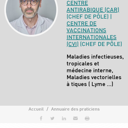
CENTRE
ANTIRABIQUE (CAR)
(CHEF DE PÔLE) |
CENTRE DE
VACCINATIONS
INTERNATIONALES
(CVI)
(CHEF DE PÔLE)
Spécialités :
Maladies infectieuses,
tropicales et
médecine interne,
Maladies vectorielles
à tiques ( Lyme …)
Accueil
Annuaire des praticiens
Partager sur Facebook
Partager sur Twitter
Partager sur LinkedIn
Envoyer par e-mail
Imprimer