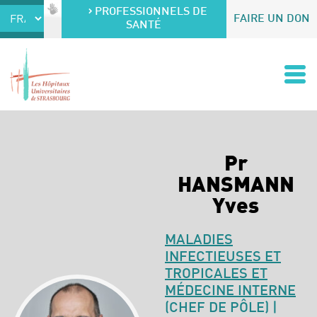
Accéder au contenu
Accéder au menu
PROFESSIONNELS DE
FAIRE UN DON
SANTÉ
Pr
HANSMANN
Yves
MALADIES
INFECTIEUSES ET
TROPICALES ET
MÉDECINE INTERNE
(CHEF DE PÔLE) |