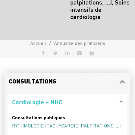
palpitations, …), Soins
intensifs de
cardiologie
Accueil
Annuaire des praticiens
Partager sur Facebook
Partager sur Twitter
Partager sur LinkedIn
Envoyer par e-mail
Imprimer
CONSULTATIONS
Cardiologie – NHC
Consultations publiques
RYTHMOLOGIE (TACHYCARDIE, PALPITATIONS, ...)