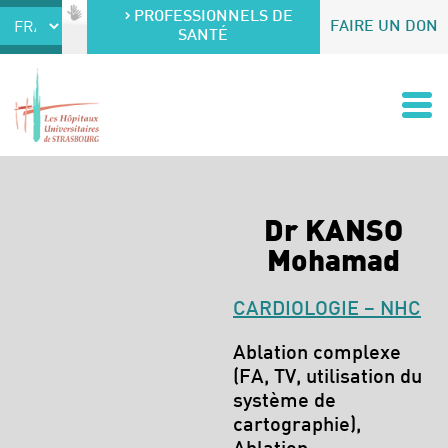
Accéder au contenu
Accéder au menu
PROFESSIONNELS DE
FAIRE UN DON
SANTÉ
Dr KANSO
Mohamad
CARDIOLOGIE – NHC
Spécialités :
Ablation complexe
(FA, TV, utilisation du
système de
cartographie),