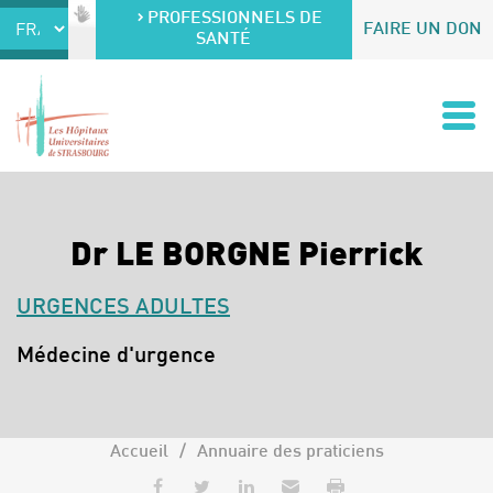
Accéder au contenu
Accéder au menu
PROFESSIONNELS DE
FAIRE UN DON
SANTÉ
Dr LE BORGNE Pierrick
URGENCES ADULTES
Spécialités :
Médecine d'urgence
Accueil
Annuaire des praticiens
Partager sur Facebook
Partager sur Twitter
Partager sur LinkedIn
Envoyer par e-mail
Imprimer