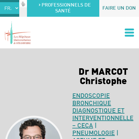
Accéder au contenu
Accéder au menu
PROFESSIONNELS DE
FAIRE UN DON
SANTÉ
Dr MARCOT
Christophe
ENDOSCOPIE
BRONCHIQUE
DIAGNOSTIQUE ET
INTERVENTIONNELLE
– CECA
|
PNEUMOLOGIE
|