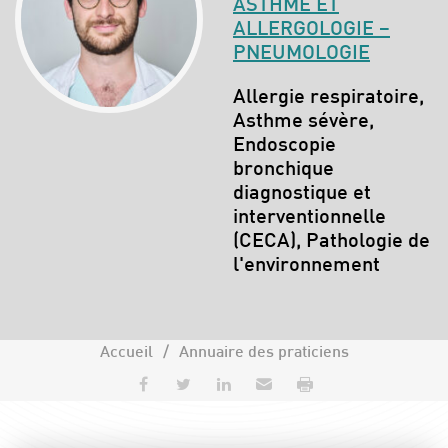
ASTHME ET
ALLERGOLOGIE –
PNEUMOLOGIE
Spécialités :
Allergie respiratoire,
Asthme sévère,
Endoscopie
bronchique
diagnostique et
interventionnelle
(CECA), Pathologie de
l'environnement
Accueil
Annuaire des praticiens
Partager sur Facebook
Partager sur Twitter
Partager sur LinkedIn
Envoyer par e-mail
Imprimer