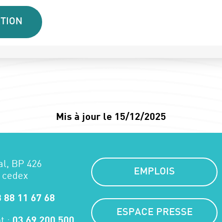
TION
Mis à jour le 15/12/2025
al, BP 426
EMPLOIS
 cedex
 88 11 67 68
ESPACE PRESSE
t :
03 69 200 500