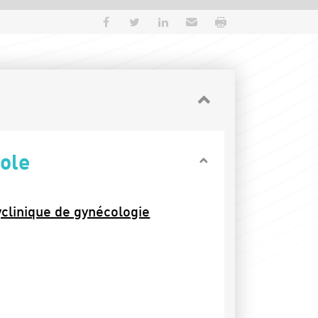
Partager sur Facebook
Partager sur Twitter
Partager sur LinkedIn
Envoyer par e-mail
Imprimer
ole
yclinique de gynécologie