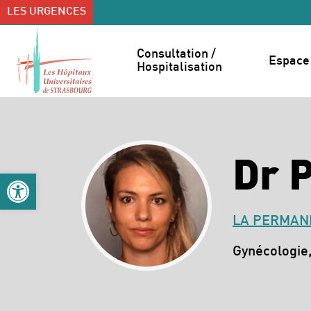
Accéder au contenu
Accéder au menu
LES URGENCES
Consultation / 
Espace 
Hospitalisation
Dr 
Ouvrir la barre d’outils
LA PERMANE
Spécialités :
Gynécologie,