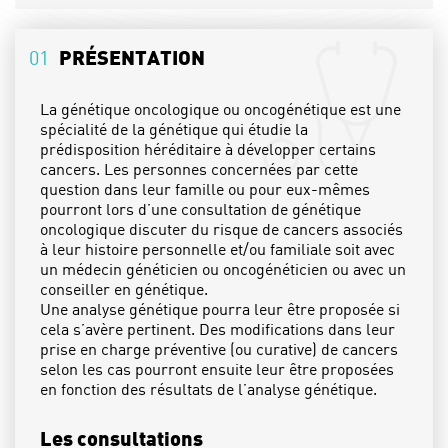
02
L'ÉQUIPE
01
PRÉSENTATION
03
L'ÉQUIPE PARAMÉDICALE
04
LES SPÉCIALITÉS
La génétique oncologique ou oncogénétique est une
spécialité de la génétique qui étudie la
PRENDRE RDV
prédisposition héréditaire à développer certains
cancers. Les personnes concernées par cette
question dans leur famille ou pour eux-mêmes
pourront lors d’une consultation de génétique
oncologique discuter du risque de cancers associés
à leur histoire personnelle et/ou familiale soit avec
un médecin généticien ou oncogénéticien ou avec un
conseiller en génétique.
Une analyse génétique pourra leur être proposée si
cela s’avère pertinent. Des modifications dans leur
prise en charge préventive (ou curative) de cancers
selon les cas pourront ensuite leur être proposées
en fonction des résultats de l’analyse génétique.
Les consultations