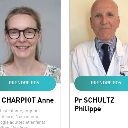
PRENDRE RDV
PRENDRE RDV
 CHARPIOT Anne
Pr SCHULTZ
Philippe
ialités :
lestéatome, Implant
hléaire, Neurinome,
logie adultes et enfants,
dités, Vertiges