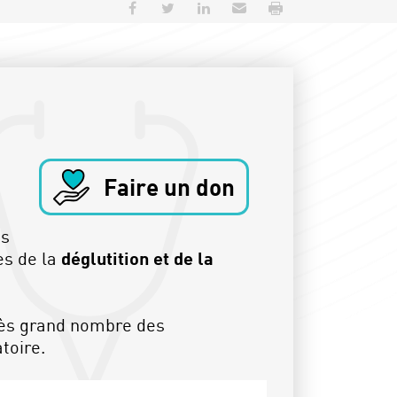
Partager sur Facebook
Partager sur Twitter
Partager sur LinkedIn
Envoyer par e-mail
Imprimer
Faire un don
es
les de la
déglutition et de la
très grand nombre des
toire.