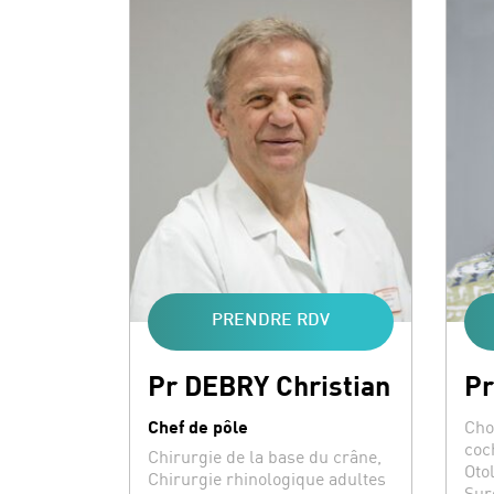
PRENDRE RDV
Pr DEBRY Christian
Pr
Spéc
Chef de pôle
Cho
coc
Spécialités :
Chirurgie de la base du crâne,
Oto
Chirurgie rhinologique adultes
Sur