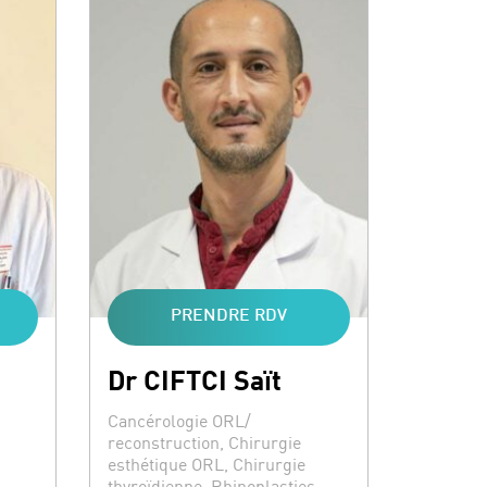
PRENDRE RDV
Dr CIFTCI Saït
Spécialités :
Cancérologie ORL/
reconstruction, Chirurgie
esthétique ORL, Chirurgie
thyroïdienne, Rhinoplasties