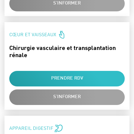
S'INFORMER
SPÉCIALITÉS :
CŒUR ET VAISSEAUX
Chirurgie vasculaire et transplantation
rénale
PRENDRE RDV
S'INFORMER
SPÉCIALITÉS :
APPAREIL DIGESTIF