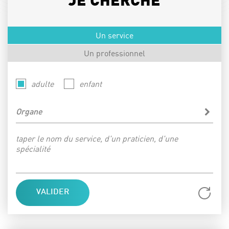
JE CHERCHE
Un service
Un professionnel
adulte
enfant
Organe
taper le nom du service, d'un praticien, d'une
spécialité
Réi