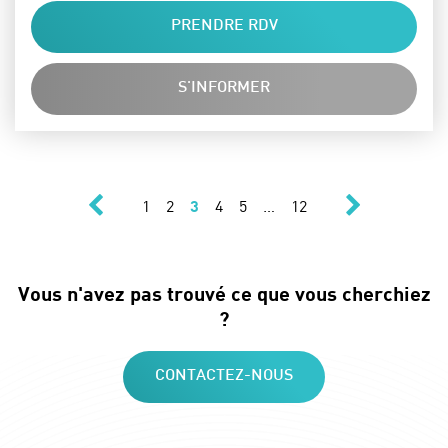
PRENDRE RDV
S'INFORMER
précédent
suivant
Navigation des 
Page
Page
Page
Page
Page
Page
1
2
3
4
5
…
12
Vous n'avez pas trouvé ce que vous cherchiez
?
CONTACTEZ-NOUS