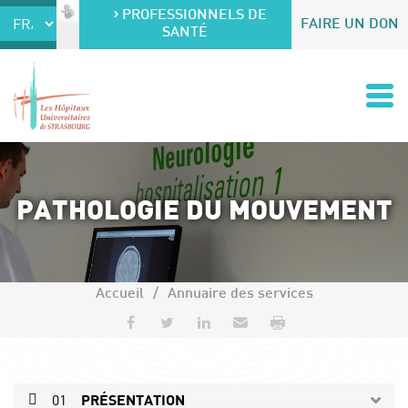
Accéder au contenu
Accéder au menu
PROFESSIONNELS DE
FAIRE UN DON
SANTÉ
PATHOLOGIE DU MOUVEMENT
Accueil
Annuaire des services
Partager sur Facebook
Partager sur Twitter
Partager sur LinkedIn
Envoyer par e-mail
Imprimer
01
PRÉSENTATION