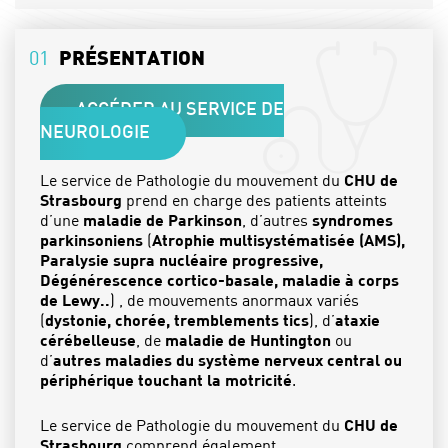
02
L'ÉQUIPE
01
PRÉSENTATION
03
L'ÉQUIPE PARAMÉDICALE
PRENDRE RDV
ACCÉDER AU SERVICE DE
NEUROLOGIE
Le service de Pathologie du mouvement du
CHU de
Strasbourg
prend en charge des patients atteints
d’une
maladie de Parkinson
, d’autres
syndromes
parkinsoniens
(
Atrophie multisystématisée (AMS),
Paralysie supra nucléaire progressive,
Dégénérescence cortico-basale, maladie à corps
de Lewy..
) , de mouvements anormaux variés
(
dystonie, chorée, tremblements tics
), d’
ataxie
cérébelleuse
, de
maladie de Huntington
ou
d’
autres maladies du système nerveux central ou
périphérique touchant la motricité
.
Le service de Pathologie du mouvement du
CHU de
Strasbourg
comprend également