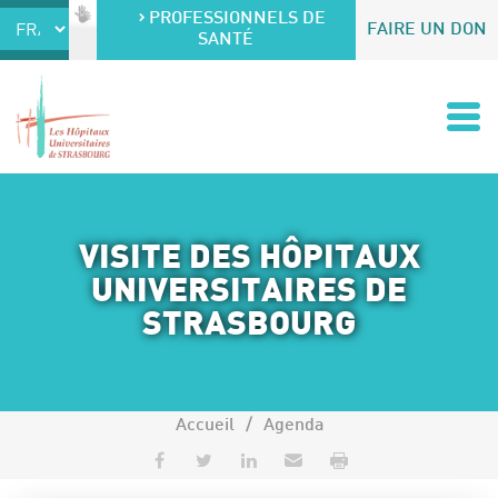
Accéder au contenu
Accéder au menu
PROFESSIONNELS DE
FAIRE UN DON
SANTÉ
VISITE DES HÔPITAUX
UNIVERSITAIRES DE
STRASBOURG
Accueil
Agenda
Partager sur Facebook
Partager sur Twitter
Partager sur LinkedIn
Envoyer par e-mail
Imprimer