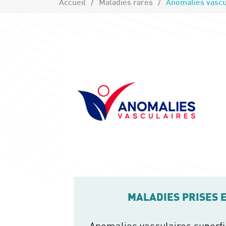
Accueil
Maladies rares
Anomalies vascul
MALADIES PRISES 
Anomalies vasculaires superfic