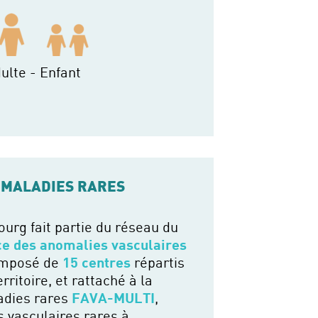
ulte - Enfant
 MALADIES RARES
ourg fait partie du réseau du
ce des anomalies vasculaires
mposé de
15 centres
répartis
rritoire, et rattaché à la
ladies rares
FAVA-MULTI
,
 vasculaires rares à