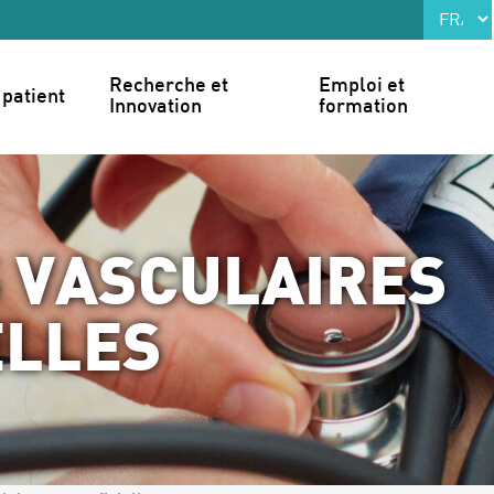
Recherche et 
Emploi et 
patient
Innovation
formation
 VASCULAIRES
ELLES