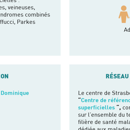
s, veineuses,
 syndromes combinés
ffucci, Parkes
Ad
ION
RÉSEAU
 Dominique
Le centre de Strasb
“
Centre de référen
superficielles
“,
co
sur l’ensemble du te
filière de santé ma
dédiée aux maladies