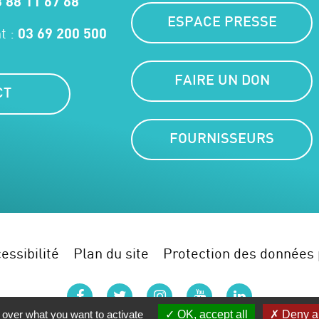
 88 11 67 68
ESPACE PRESSE
t :
03 69 200 500
FAIRE UN DON
CT
FOURNISSEURS
essibilité
Plan du site
Protection des données 
facebook
twitter
instagram
youtube
linkedin
 over what you want to activate
OK, accept all
Deny al