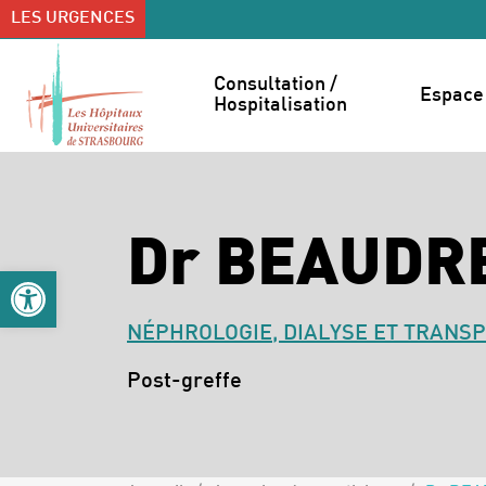
Accéder au contenu
Accéder au menu
LES URGENCES
Consultation / 
Espace 
Hospitalisation
Dr BEAUDR
Ouvrir la barre d’outils
NÉPHROLOGIE, DIALYSE ET TRANS
Spécialités :
Post-greffe