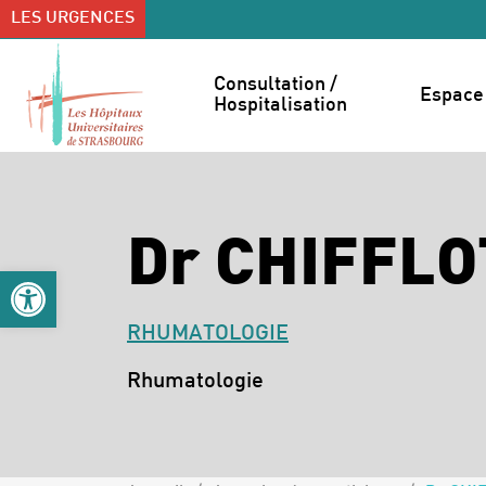
Accéder au contenu
Accéder au menu
LES URGENCES
Consultation / 
Espace 
Hospitalisation
Dr CHIFFLO
Ouvrir la barre d’outils
RHUMATOLOGIE
Spécialités :
Rhumatologie