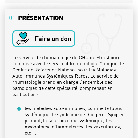
02
L'ÉQUIPE
01
PRÉSENTATION
03
L'ÉQUIPE PARAMÉDICALE
04
LES SPÉCIALITÉS
Faire un don
05
ACTUALITÉS
PRENDRE RDV
Le service de rhumatologie du CHU de Strasbourg
compose avec le service d’Immunologie Clinique, le
Centre de Référence National pour les Maladies
Auto-Immunes Systémiques Rares. Le service de
rhumatologie prend en charge l’ensemble des
pathologies de cette spécialité, comprenant en
particulier :
les maladies auto-immunes, comme le lupus
systémique, le syndrome de Gougerot-Sjögren
primitif, la sclérodermie systémique, les
myopathies inflammatoires, les vascularites,
etc …