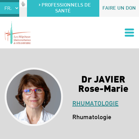
Accéder au contenu
Accéder au menu
PROFESSIONNELS DE
FAIRE UN DON
SANTÉ
Dr JAVIER
Rose-Marie
RHUMATOLOGIE
Spécialités :
Rhumatologie