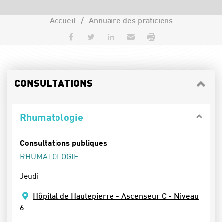
Accueil
Annuaire des praticiens
Partager sur Facebook
Partager sur Twitter
Partager sur LinkedIn
Envoyer par e-mail
Imprimer
CONSULTATIONS
Rhumatologie
Consultations publiques
RHUMATOLOGIE
Jeudi
Hôpital de Hautepierre - Ascenseur C - Niveau
6