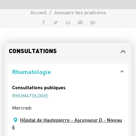
Accueil
Annuaire des praticiens
Partager sur Facebook
Partager sur Twitter
Partager sur LinkedIn
Envoyer par e-mail
Imprimer
CONSULTATIONS
Rhumatologie
Consultations publiques
RHUMATOLOGIE
Mercredi
Hôpital de Hautepierre - Ascenseur D - Niveau
6