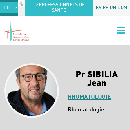
Accéder au contenu
Accéder au menu
PROFESSIONNELS DE
FAIRE UN DON
SANTÉ
Pr SIBILIA
Jean
RHUMATOLOGIE
Spécialités :
Rhumatologie