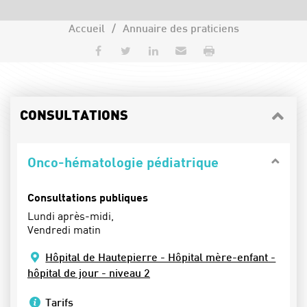
Accueil
Annuaire des praticiens
Partager sur Facebook
Partager sur Twitter
Partager sur LinkedIn
Envoyer par e-mail
Imprimer
CONSULTATIONS
Onco-hématologie pédiatrique
Consultations publiques
Lundi après-midi,
Vendredi matin
Hôpital de Hautepierre - Hôpital mère-enfant -
hôpital de jour - niveau 2
Tarifs