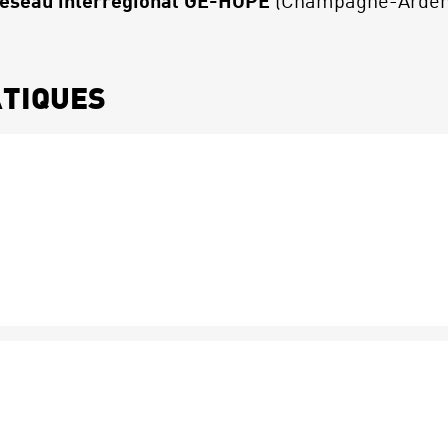
éseau interrégional GE-HOPE
(Champagne-Ardenn
ATIQUES