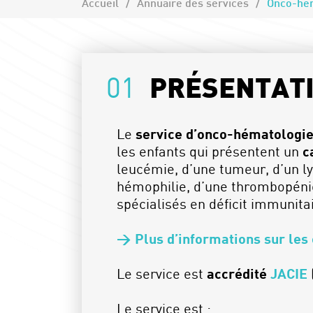
Accueil
Annuaire des services
Onco-hém
01
PRÉSENTAT
Le
service d’onco-hématologie
les enfants qui présentent un
c
leucémie, d’une tumeur, d’un 
hémophilie, d’une thrombopéni
spécialisés en déficit immunitai
> Plus d’informations sur les
Le service est
accrédité
JACIE
Le service est :