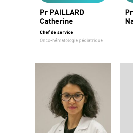
Pr PAILLARD
P
Catherine
Na
Chef de service
Spécialités :
Onco-hématologie pédiatrique