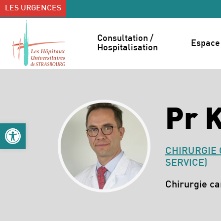
Accéder au contenu
Accéder au menu
LES URGENCES
Consultation / 
Espace 
Hospitalisation
Pr 
Ouvrir la barre d’outils
CHIRURGIE 
SERVICE)
Spécialités :
Chirurgie ca