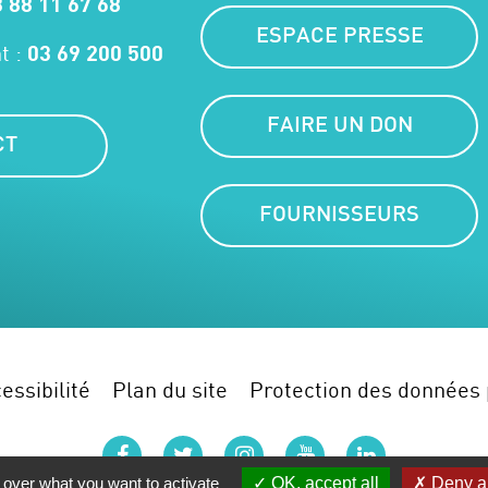
 88 11 67 68
ESPACE PRESSE
t :
03 69 200 500
FAIRE UN DON
CT
FOURNISSEURS
essibilité
Plan du site
Protection des données 
facebook
twitter
instagram
youtube
linkedin
 over what you want to activate
OK, accept all
Deny al