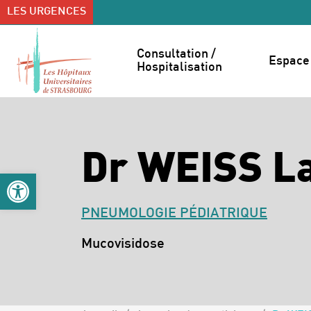
Accéder au contenu
Accéder au menu
LES URGENCES
Consultation / 
Espace 
Hospitalisation
Dr WEISS L
Ouvrir la barre d’outils
PNEUMOLOGIE PÉDIATRIQUE
Spécialités :
Mucovisidose