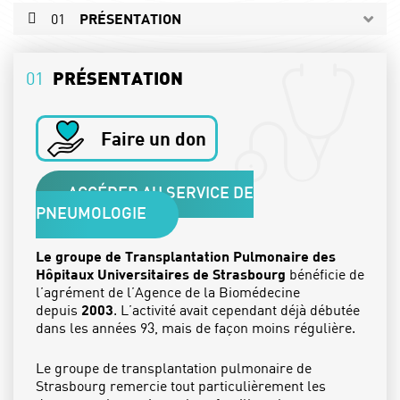
01
PRÉSENTATION
02
L'ÉQUIPE
01
PRÉSENTATION
03
L'ÉQUIPE PARAMÉDICALE
PRENDRE RDV
Faire un don
ACCÉDER AU SERVICE DE
PNEUMOLOGIE
Le groupe de Transplantation Pulmonaire des
Hôpitaux Universitaires de Strasbourg
bénéficie de
l’agrément de l’Agence de la Biomédecine
depuis
2003
. L’activité avait cependant déjà débutée
dans les années 93, mais de façon moins régulière.
Le groupe de transplantation pulmonaire de
Strasbourg remercie tout particulièrement les