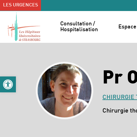
Accéder au contenu
Accéder au menu
LES URGENCES
Consultation / 
Espace 
Hospitalisation
Pr 
Ouvrir la barre d’outils
CHIRURGIE
Spécialités :
Chirurgie th