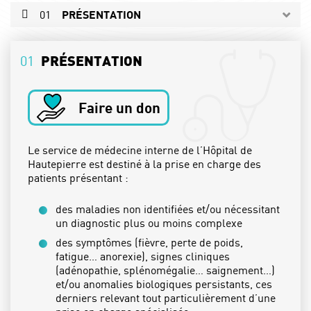
01
PRÉSENTATION
02
L'ÉQUIPE
01
PRÉSENTATION
03
L'ÉQUIPE PARAMÉDICALE
04
LES SPÉCIALITÉS
Faire un don
05
ACTUALITÉS
PRENDRE RDV
Le service de médecine interne de l’Hôpital de
Hautepierre est destiné à la prise en charge des
patients présentant :
des maladies non identifiées et/ou nécessitant
un diagnostic plus ou moins complexe
des symptômes (fièvre, perte de poids,
fatigue… anorexie), signes cliniques
(adénopathie, splénomégalie… saignement…)
et/ou anomalies biologiques persistants, ces
derniers relevant tout particulièrement d’une