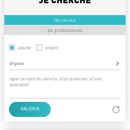
JE CHERCHE
Un service
Un professionnel
adulte
enfant
Organe
taper le nom du service, d'un praticien, d'une
spécialité
Réi