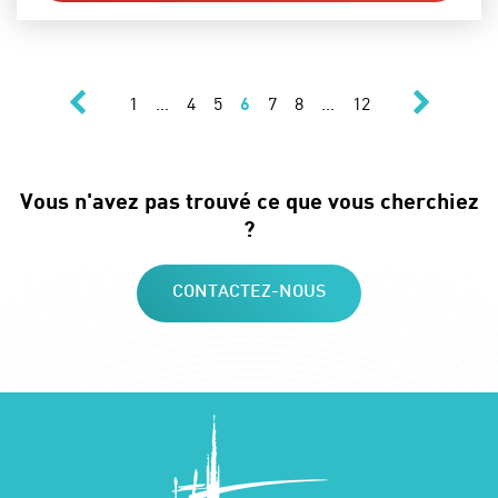
précédent
suivant
Navigation des 
Page
Page
Page
Page
Page
Page
Page
1
…
4
5
6
7
8
…
12
Vous n'avez pas trouvé ce que vous cherchiez
?
CONTACTEZ-NOUS