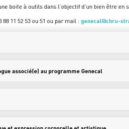
e boite à outils dans l’objectif d’un bien être en 
3 88 11 52 53 ou 51 ou par mail :
genecal@chru-str
logue associé(e) au programme Genecal
que et expression corporelle et artistique