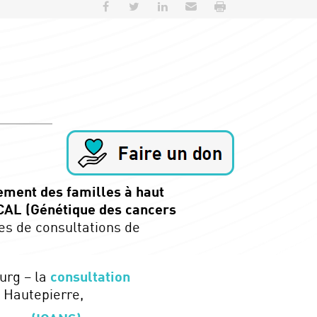
Partager sur Facebook
Partager sur Twitter
Partager sur LinkedIn
Envoyer par e-mail
Imprimer
ment des familles à haut
AL (Génétique des cancers
es de consultations de
urg – la
consultation
e Hautepierre,